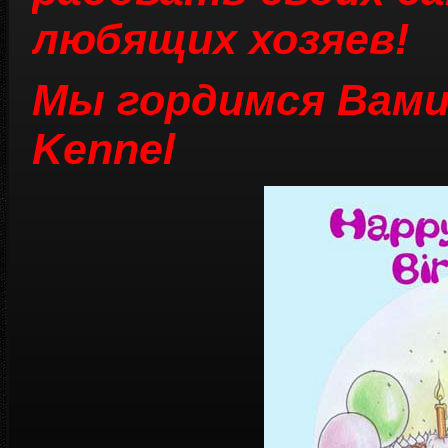
любящих хозяев!
Мы гордимся Вами 
Kennel