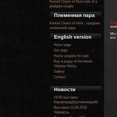
Kennel Charm of Nord sale of a
pedigree couple
Племенная пара
Cha
Kennel Charm of Nord - продажа
кон
племенной пары
Мы 
English version
все 
Home page
Our dogs
Husky puppies for sale
Buy a puppy of the breed
Siberian Husky
Gallery
Contact
Новости
19.05 выставка
Кировоград(Кропивниицкий)
Выставка 13.05.2018
Черкассы