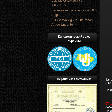
Выставка Кривой Рог
1.05.2018
Весенне — летний сезон 2018
открыт
CH UA Walkig On The Moon
Artico Encanto
Кинологический союз
Украины
Сертификат питомника
Так
САС
Поз
Cha
беби
Поз