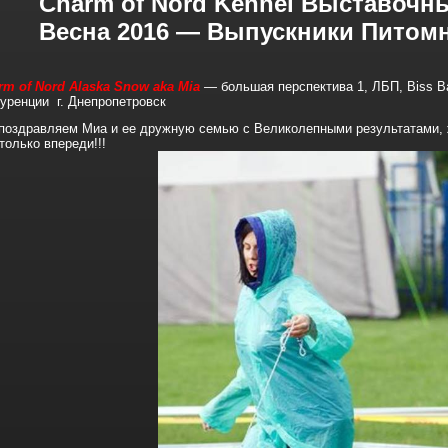
Charm of Nord Kennel Выставочн
Весна 2016 — Выпускники Питом
rm of Nord Alaska Snow aka Mia
— большая перспектива 1, ЛБП, Biss B
куренции г. Днепропетровск
поздравляем Миа и ее дружную семью с Великолепными результатами, 
только впереди!!!