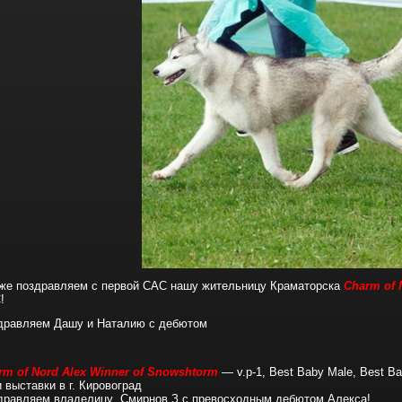
 же поздравляем с первой САС нашу жительницу Краматорска
Charm of 
!
дравляем Дашу и Наталию с дебютом
rm of Nord Alex Winner of Snowshtorm
— v.p-1, Best Baby Male, Best B
 выставки в г. Кировоград
дравляем владелицу Смирнов З с превосходным дебютом Алекса!